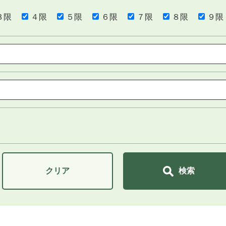
３限
４限
５限
６限
７限
８限
９限
クリア
検索