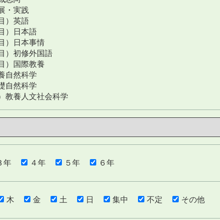
展・実践
目）英語
目）日本語
目）日本事情
目）初修外国語
目）国際教養
養自然科学
礎自然科学
）教養人文社会科学
３年
４年
５年
６年
木
金
土
日
集中
不定
その他